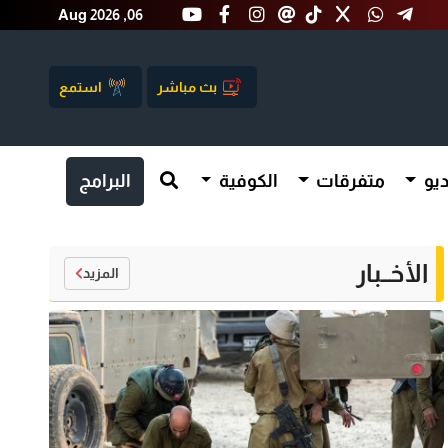
Aug 2026 ,06
بث مباشر
استمع
يو
متفرقات
الكوفية
البرامج
الأخــبار
المزيد