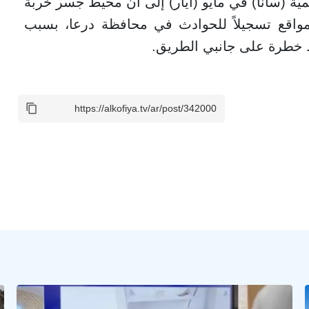
ية (سانا) في مايو (أيار) إلى أن محيط جسر خربة
لمواقع تسجيلاً للحوادث في محافظة درعا، بسبب
 خطرة على جانبي الطريق.