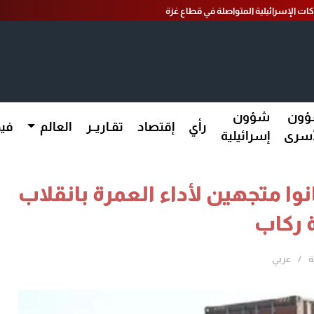
كات الإسرائيلية المتواصلة في قطاع غزة
ون
شؤون
رأي
إقتصاد
تقـاريــر
العالم
فيد
أسرى
إسرائيلية
ا متجهين لأداء العمرة بانقلاب
 ركاب
ة
عربي