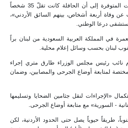
ووفق بيان حكومي لبناني، تشير المعلومات المتوفرة إلى أن الحافلة كانت تقلّ 35 شخصاً
 عن وفاة أربعة أشخاص، بينهم السائق الأردني»،
مستشفى درعا الوطني.
رة في المملكة العربية السعودية من لبنان براً
وب لبنان بحسب وسائل إعلام محلية.
ام نائب رئيس مجلس الوزراء طارق متري إجراء
لمختصة لمتابعة أوضاع الجرحى والمصابين، وضمان
كمال «الإجراءات لنقل جثامين الضحايا وتسليمها
نانية - السورية» مع متابعة أوضاع الجرحى.
ً، طريقاً حيوياً يصل حتى الحدود الأردنية، لكن