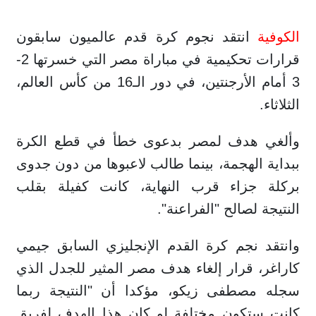
الكوفية
انتقد نجوم كرة قدم عالميون سابقون
قرارات تحكيمية في مباراة مصر التي خسرتها 2-
3 أمام الأرجنتين، في دور الـ16 من كأس العالم،
الثلاثاء.
وألغي هدف لمصر بدعوى خطأ في قطع الكرة
ببداية الهجمة، بينما طالب لاعبوها من دون جدوى
بركلة جزاء قرب النهاية، كانت كفيلة بقلب
النتيجة لصالح "الفراعنة".
وانتقد نجم كرة القدم الإنجليزي السابق جيمي
كاراغر، قرار إلغاء هدف مصر المثير للجدل الذي
سجله مصطفى زيكو، مؤكدا أن "النتيجة ربما
كانت ستكون مختلفة لو كان هذا الهدف لفريق