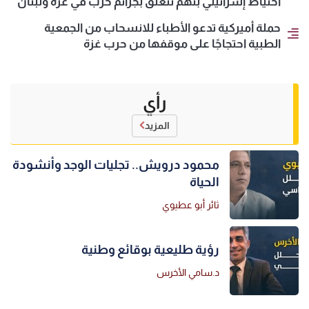
احتياط إسرائيلي بتهم تتعلق بجرائم حرب في غزة ولبنان
حملة أميركية تدعو الأطباء للانسحاب من الجمعية
الطبية احتجاجًا على موقفها من حرب غزة
رأي
المزيد
محمود درويش.. تجليات الوجد وأنشودة
الحياة
ثائر أبو عطيوي
رؤية طليعية بوقائع وطنية
د.سامي الأخرس