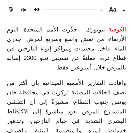
−
Aa
+
🔊
الكوفية
نيويورك - حذّرت الأمم المتحدة، اليوم
الأربعاء، من تفشٍ واسع وسريع لمرض "جدري
الماء" داخل مخيمات ومراكز إيواء النازحين في
قطاع غزة، معلنةً عن تسجيل نحو 9300 إصابة
بالمرض خلال أسبوعين فقط.
وأفادت التقارير الأممية الميدانية بأن أكثر من
نصف الحالات المصابة تركزت في محافظة خان
يونس جنوب القطاع، مشيرةً إلى أن التفشي
المتسارع للمرض يعود مباشرةً إلى الاكتظاظ
البشري الشديد في خيام النازحين، وتدهور
خدمات المياه والمنظومة البيئية والصرف