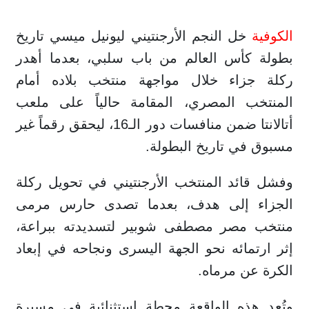
الكوفية
خل النجم الأرجنتيني ليونيل ميسي تاريخ
بطولة كأس العالم من باب سلبي، بعدما أهدر
ركلة جزاء خلال مواجهة منتخب بلاده أمام
المنتخب المصري، المقامة حالياً على ملعب
أتالانتا ضمن منافسات دور الـ16، ليحقق رقماً غير
مسبوق في تاريخ البطولة.
وفشل قائد المنتخب الأرجنتيني في تحويل ركلة
الجزاء إلى هدف، بعدما تصدى حارس مرمى
منتخب مصر مصطفى شوبير لتسديدته ببراعة،
إثر ارتمائه نحو الجهة اليسرى ونجاحه في إبعاد
الكرة عن مرماه.
وتُعد هذه الواقعة محطة استثنائية في مسيرة