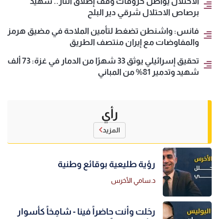
الاحتلال يواصل خروقات وقف إطلاق النار.. شهيد
برصاص الاحتلال شرقي دير البلح
فانس: واشنطن تضغط لتأمين الملاحة في مضيق هرمز
والمفاوضات مع إيران منتصف الطريق
تحقيق إسرائيلي يوثق 33 شهرًا من الدمار في غزة: 73 ألف
شهيد وتدمير 81% من المباني
رأي
المزيد
رؤية طليعية بوقائع وطنية
د.سامي الأخرس
رحَلت وأنت حاضراً فينا - شامِخاً كأسوار