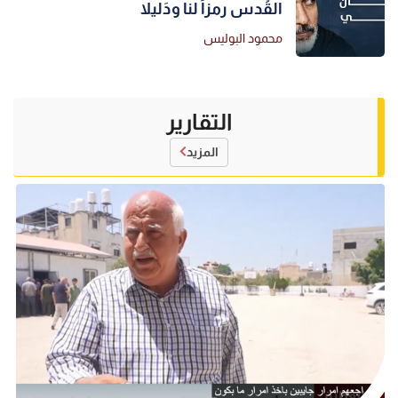
القُدس رمزاً لنا ودَليلا
محمود البوليس
التقارير
المزيد