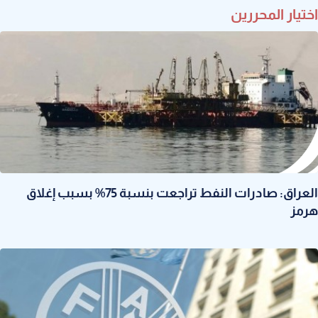
اختيار المحررين
العراق: صادرات النفط تراجعت بنسبة 75% بسبب إغلاق
هرمز