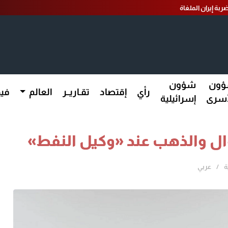
ربة إيران الملغاة
ون
شؤون
رأي
إقتصاد
تقـاريــر
العالم
فيد
أسرى
إسرائيلية
وال والذهب عند «وكيل النفط»
ة
عربي