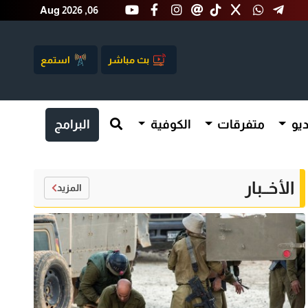
Aug 2026 ,06
بث مباشر
استمع
يو
متفرقات
الكوفية
البرامج
الأخــبار
المزيد