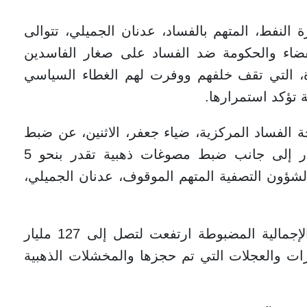
النفط، المتهم بالفساد، عدنان الجميلي، تتوالى
ء والحكومة ضد الفساد على صغار الفاسدين
، التي تقف خلفهم ووفرت لهم الغطاء السياسي
 تؤكد استمرارها.
الفساد المركزية، ضياء جعفر، الاثنين، عن ضبط
25 مليار دينار عراقي، ومبلغ مليون دولار إلى جانب ضبط مصوغات ذهبية تقدر بنحو 5
شؤون التصفية المتهم الموقوف، عدنان الجميلي،
وقال جعفر في بيان إن «المبالغ المالية الإجمالية المضبوطة ارتفعت لتصل إلى 127 مليار
ى العقارات والعجلات التي تم حجزها والمخشلات الذهبية