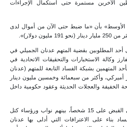
طين الآخرين مستمرة حتى استكمال الإجراءات
 الأوسط» بأن «ما ضبط حتى الآن من أموال لدى
ى أحد المطلوبين بقضية المتهم عدنان الجميلي في
رز وكالة الاستخبارات والتحقيقات الاتحادية في
د المتهمين بشبكة الفساد التابعة للمتهم (عدنان
ر أميركي، وأكثر من سبعمائة وخمسين مليون دينار
 الخفيفة والعجلات الحديثة وعقود حكومية داخل
وألقت السلطات العراقية الأسبوع الماضي القبض على 15 شخصاً، بينهم نواب ورؤساء كتل
د بناء على الاعترافات التي أدلى بها عدنان