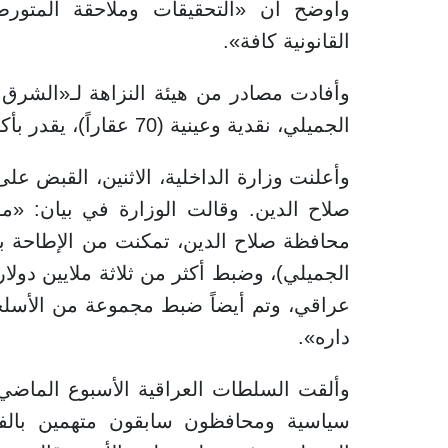
وأوضح أن «التحقيقات وملاحقة المتور
القانونية كافة».
وأفادت مصادر من هيئة النزاهة لـ«الشرق
الجميلي، نقدية وعينية (70 عقاراً)، يقدر بأكثر من 250 مليار دينار (نحو 191 مليون دولار)».
وأعلنت وزارة الداخلية، الاثنين، القبض عل
صلاح الدين. وقالت الوزارة في بيان: «مفا
محافظة صلاح الدين، تمكنت من الإطاحة بأح
الجميلي)، وضبط أكثر من ثلاثة ملايين دولا
عراقي، وتم أيضاً ضبط مجموعة من الأسلحة
داره».
سياسية ومحافظون سابقون متهمين بالفسا