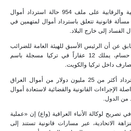
وكشف الدعمي عن عمل الأجهزة القضائية والرقابية على ملف 954 حالة استرداد أموال
 العراق، إضافة إلى 262 طلب مسألة قانونية تتعلق باسترداد أموال لمتهمين في
 الفساد إلى خارج البلاد.
ق عن أن الرئيس الأسبق للهيئة العامة للضرائب
الصادر عليه حكم بالإدانة، أسامة جودت حسام، يملك 12 عقاراً في تركيا مسجلة باسم
صارف داخل تركيا والكويت.
وأعلنت وزارة العدل، أول من أمس، استرداد أكثر من 25 مليون دولار من أموال العراق
صلة الإجراءات القانونية والقضائية لاستعادة أموال
من الدول.
 تصريح لوكالة الأنباء العراقية (واع) إن «عملية
نزاهة الاتحادية، عبر مسارات قانونية تستند إلى