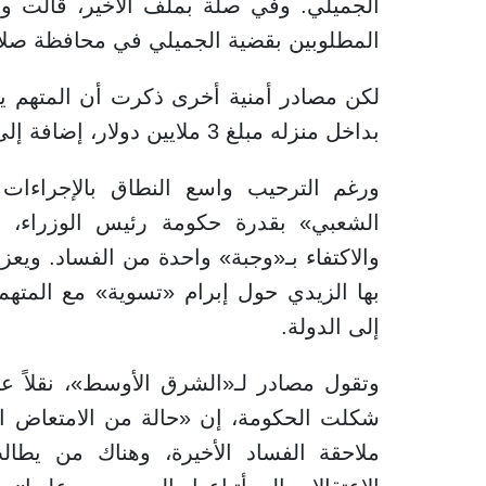
الجميلي. وفي صلة بملف الأخير، قالت وزار
المطلوبين بقضية الجميلي في محافظة صلاح
لكن مصادر أمنية أخرى ذكرت أن المتهم
بداخل منزله مبلغ 3 ملايين دولار، إضافة إلى 700 مليون دينار عراقي.
ورغم الترحيب واسع النطاق بالإجراءات 
الشعبي» بقدرة حكومة رئيس الوزراء، ع
والاكتفاء بـ«وجبة» واحدة من الفساد. ويع
بها الزيدي حول إبرام «تسوية» مع المتهم
إلى الدولة.
وتقول مصادر لـ«الشرق الأوسط»، نقلاً ع
شكلت الحكومة، إن «حالة من الامتعاض ال
ملاحقة الفساد الأخيرة، وهناك من يطال