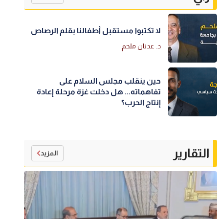
لا تكتبوا مستقبل أطفالنا بقلم الرصاص
د. عدنان ملحم
حين ينقلب مجلس السلام على
تفاهماته... هل دخلت غزة مرحلة إعادة
إنتاج الحرب؟
التقارير
المزيد