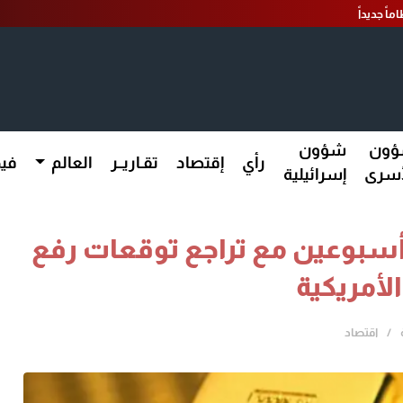
اً جديداً
ون
شؤون
رأي
إقتصاد
تقـاريــر
العالم
فيد
أسرى
إسرائيلية
سبوعين مع تراجع توقعات رفع
الأمريكية
اقتصاد