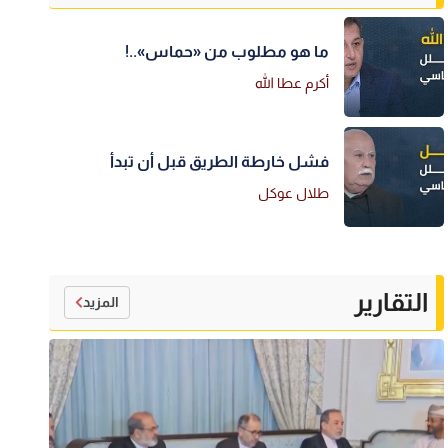
ما هو مطلوب من «حماس»..!
أكرم عطا الله
فشل خارطة الطريق قبل أن تبدأ
طلال عوكل
التقارير
المزيد