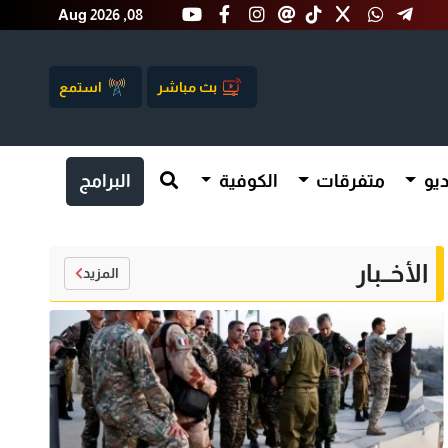
Aug 2026 ,08
بث مباشر
استمع
يو
متفرقات
الكوفية
البرامج
الأخــبار
المزيد