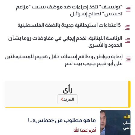
"يونيسف" تتخذ إجراءات ضد موظف بسبب "مزاعم
تجسس" لصالح إسرائيل
5 اعتداءات استيطانية جديدة بالضفة الفلسطينية
الرئاسة اللبنانية: تقدم إيجابي في مفاوضات روما بشأن
الحدود والأسرى
إصابة مواطن وطاقم إسعاف خلال هجوم للمستوطنين
على أبو نجيم جنوب بيت لحم
رأي
المزيد
ما هو مطلوب من «حماس»..!
أكرم عطا الله