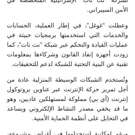
لشركة "نت نات" الإسرائيلية المتخصصة في
الأمن السيبراني.
وعطلت "غوغل"، في إطار العملية، الحسابات
والخدمات التي استخدمتها برمجيات خبيثة في
عمليات القيادة والتحكم عبر شبكة "نت نات"، كما
زودت أجهزة إنفاذ القانون وشركاءها بمعلومات
تقنية عن البنية التحتية للشبكة لدعم للتحقيقات.
وتُستخدم الشبكات الوسيطة المنزلية عادة من
أجل تمرير حركة الإنترنت عبر عناوين بروتوكول
إنترنت (آي بي) مملوكة لمستهلكين عاديين، وهو
ما قد يخفي مصدر النشاط الإلكتروني ويساعد
في التحايل على أنظمة الحماية الأمنية.
ورغم إمكانية استخدامها في أغراض مشروعة،