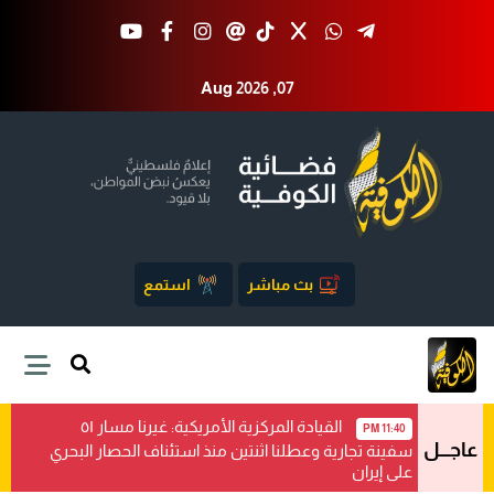
Aug 2026 ,07
بث مباشر
استمع
القيادة المركزية الأمريكية: غيرنا مسار ٥١
11:40 PM
عاجـــل
سفينة تجارية وعطلنا اثنتين منذ استئناف الحصار البحري
على إيران