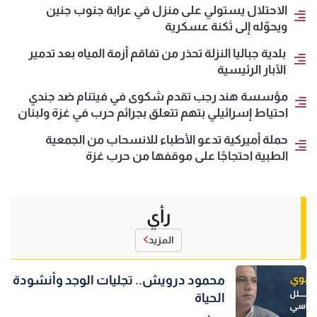
الاحتلال يستولي على منزل في عرابة جنوب جنين
ويحوّله إلى ثكنة عسكرية
بلدية جباليا النزلة تحذر من تفاقم أزمة المياه بعد تدمير
الآبار الرئيسية
مؤسسة هند رجب تقدم شكوى في فيتنام ضد جندي
احتياط إسرائيلي بتهم تتعلق بجرائم حرب في غزة ولبنان
حملة أميركية تدعو الأطباء للانسحاب من الجمعية
الطبية احتجاجًا على موقفها من حرب غزة
رأي
المزيد
محمود درويش.. تجليات الوجد وأنشودة
الحياة