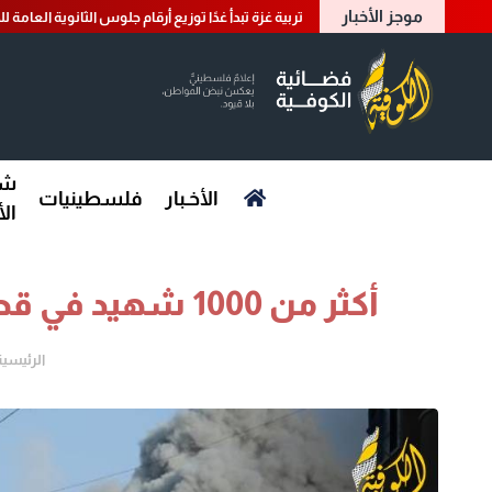
موجز الأخبار
تربية غزة تبدأ غدًا توزيع أرقام جلوس الثانوية العامة للد
شؤ
الأخـبار
فلسطينيات
ال
أكثر من 1000 شهيد في قطاع غزة منذ وقف إطلاق النار
الرئيسية