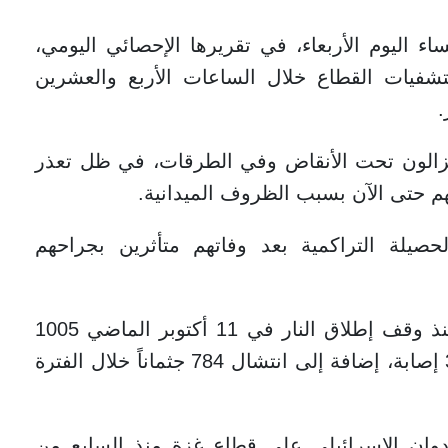
 اليوم الأربعاء، في تقريرها الإحصائي اليومي،
ات القطاع خلال الساعات الأربع والعشرين
.
 يزالون تحت الأنقاض وفي الطرقات، في ظل تعذر
م حتى الآن بسبب الظروف الميدانية.
يلة التراكمية بعد وفاتهم متأثرين بجراحهم
ووفق الوزارة، بلغ إجمالي عدد الشهداء منذ وقف إطلاق النار في 11 أكتوبر الماضي 1005
شهداء، فيما وصل عدد المصابين إلى 3157 إصابة، إضافة إلى انتشال 784 جثماناً خلال الفترة
عدوان الإسرائيلي على قطاع غزة منذ السابع من