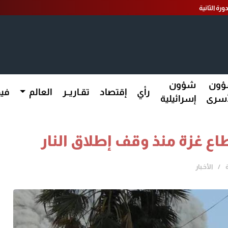
ورة الثانية
ون
شؤون
رأي
إقتصاد
تقـاريــر
العالم
فيد
أسرى
إسرائيلية
الأخـبار