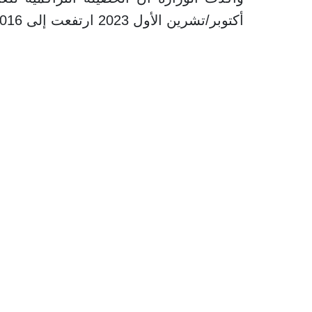
أكتوبر/تشرين الأول 2023 ارتفعت إلى 73,016 شهيداً و173,265 مصاباً.