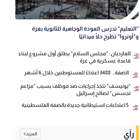
"التعليم" تدرس العودة الوجاهية للثانوية بغزة
و"أونروا" تطرح حلًا ميدانيًا
الغارديان: "مجلس السلام" يطلق أول مشروع لبناء
قاعدة عسكرية في غزة
الضفة.. 3488 اعتداءً للمستوطنين خلال 6 أشهر
"يونيسف" تتخذ إجراءات ضد موظف بسبب "مزاعم
تجسس" لصالح إسرائيل
5 اعتداءات استيطانية جديدة بالضفة الفلسطينية
رأي
المزيد