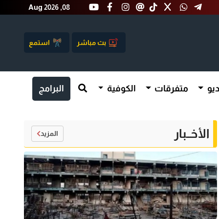
Aug 2026 ,08
بث مباشر
استمع
يو
متفرقات
الكوفية
البرامج
الأخــبار
المزيد