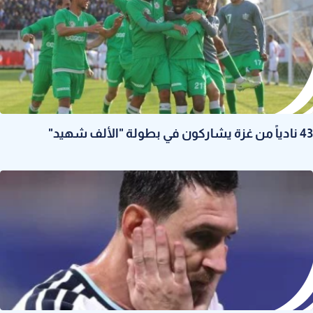
43 نادياً من غزة يشاركون في بطولة "الألف شهيد"