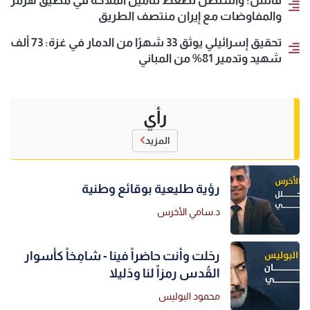
فانس: واشنطن تضغط لتأمين الملاحة في مضيق هرمز
والمفاوضات مع إيران منتصف الطريق
تحقيق إسرائيلي يوثق 33 شهرًا من الدمار في غزة: 73 ألف
شهيد وتدمير 81% من المباني
رأي
المزيد
رؤية طليعية بوقائع وطنية
د.سامي الأخرس
رحَلت وأنت حاضراً فينا - شامِخاً كأسوار
القُدس رمزاً لنا ودَليلا
محمود البوليس