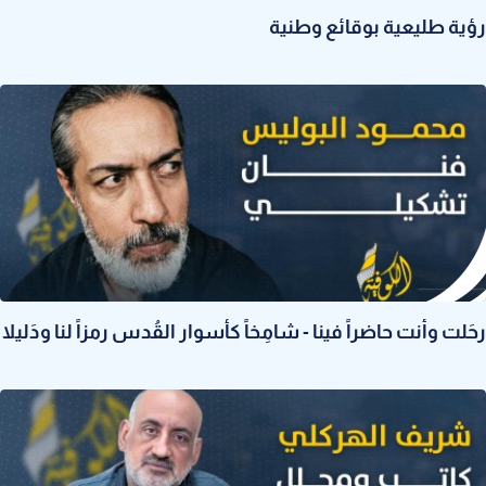
رؤية طليعية بوقائع وطنية
رحَلت وأنت حاضراً فينا - شامِخاً كأسوار القُدس رمزاً لنا ودَليلا