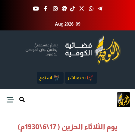
Aug 2026 ,09
بث مباشر
استمع
يوم الثلاثاء الحزين ( 17\6\1930م)