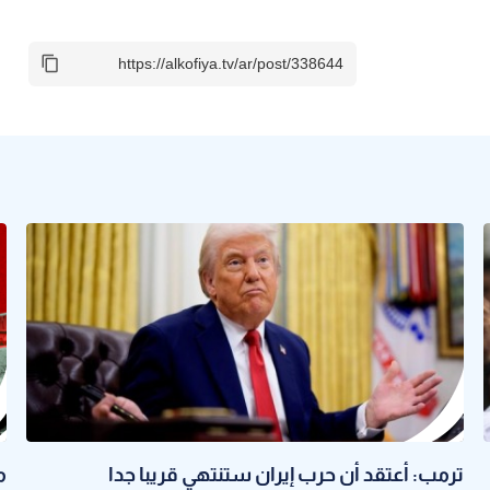
ترمب: أعتقد أن حرب إيران ستنتهي قريبا جدا
م