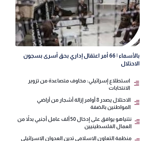
بالأسماء | 66 أمر اعتقال إداري بحق أسرى بسجون
الاحتلال
استطلاع إسرائيلي: مخاوف متصاعدة من تزوير
الانتخابات
الاحتلال يصدر 8 أوامر إزالة أشجار من أراضي
المواطنين بالضفة
نتنياهو يوافق على إدخال 50 ألف عامل أجنبي بدلاً من
العمال الفلسطينيين
منظمة التعاون الإسلامي تدين العدوان الإسرائيلي