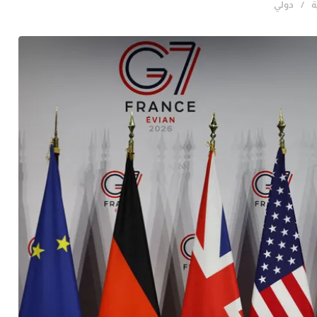
ة
دولي