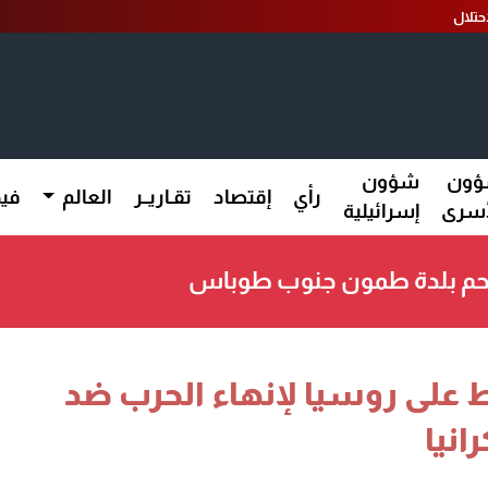
ون
شؤون
رأي
إقتصاد
تقـاريــر
العالم
فيد
أسرى
إسرائيلية
تحم بلدة طمون جنوب طوباس
على روسيا لإنهاء الحرب ضد
انيا