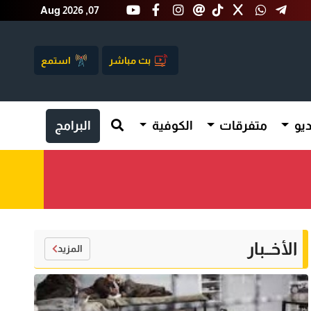
Aug 2026 ,07
بث مباشر
استمع
يو
متفرقات
الكوفية
البرامج
الأخــبار
المزيد