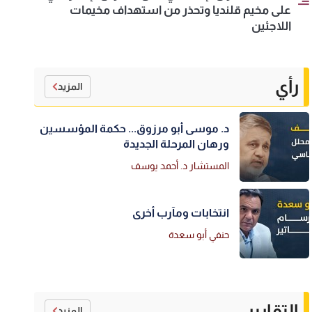
على مخيم قلنديا وتحذر من استهداف مخيمات
اللاجئين
رأي
المزيد
د. موسى أبو مرزوق... حكمة المؤسسين
ورهان المرحلة الجديدة
المستشار د. أحمد يوسف
انتخابات ومآرب أخرى
حنفي أبو سعدة
التقارير
المزيد