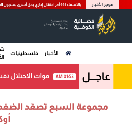
موجز الأخبار
بالأسماء | 66 أمر اعتقال إداري بحق أسرى بسجون الاحتلال
شؤ
الأخـبار
فلسطينيات
ال
عاجـــل
قوات الاحتلال تق
01:53 AM
مجموعة السبع تصعّد الضغط 
أوكر