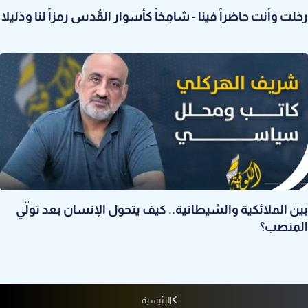
رحَلت وأنت حاضراً فينا - شامِخاً كأسوار القُدس رمزاً لنا ودَليلا
بين الملائكية والشيطانية.. كيف يتحول الإنسان بعد تولّي
المنصب؟
الرئيسية