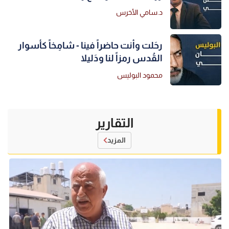
د.سامي الأخرس
رحَلت وأنت حاضراً فينا - شامِخاً كأسوار
القُدس رمزاً لنا ودَليلا
محمود البوليس
التقارير
المزيد