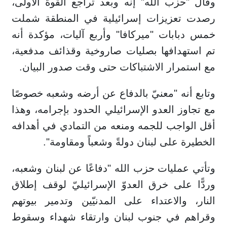
وقال "حزب الله" إنه وبعد تراجع القوة الأولى،
رصدت تعزيزات إسرائيلية في المنطقة شملت
خمس دبابات "ميركافا" وأربع آليات، مؤكدة أنه
تم استهدافها بصليات صاروخية وقذائف مدفعية،
مع استمرار الاشتباكات حتى وقت صدور البيان.
وتابع أنه "معنيّ بالدفاع عن أرضه وشعبه خصوصًا
مع تجاوز العدو الإسرائيلي الحدود بإجرامه، وهذا
أقل الواجب للجمه ومنعه من التمادي في أهدافه
الخطيرة على لبنان دولةً وشعباً ومقاومة".
وتأتي عمليات حزب الله "دفاعًا عن لبنان وشعبه،
وردًّا على خرق العدوّ الإسرائيليّ لوقف إطلاق
النار، والاعتداء على المدنيّين وتدمير بيوتهم
وقراهم في جنوب لبنان وارتقاء شهداء وسقوط