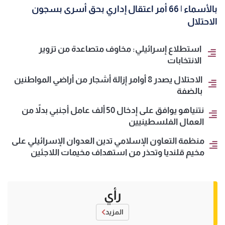
بالأسماء | 66 أمر اعتقال إداري بحق أسرى بسجون
الاحتلال
استطلاع إسرائيلي: مخاوف متصاعدة من تزوير
الانتخابات
الاحتلال يصدر 8 أوامر إزالة أشجار من أراضي المواطنين
بالضفة
نتنياهو يوافق على إدخال 50 ألف عامل أجنبي بدلاً من
العمال الفلسطينيين
منظمة التعاون الإسلامي تدين العدوان الإسرائيلي على
مخيم قلنديا وتحذر من استهداف مخيمات اللاجئين
رأي
المزيد