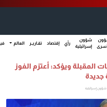
ون
شؤون
رأي
إقتصاد
تقـاريــر
العالم
فيد
أسرى
إسرائيلية
ت المقبلة ويؤكد: أعتزم الفوز
 جديدة
شؤون إسرائيلية