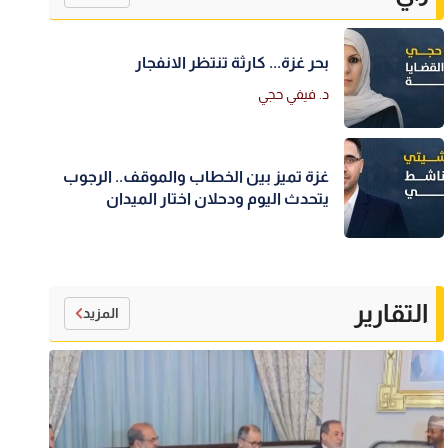
بحر غزة... كارثة تنتظر الانفجار
د. فيفي حجي
غزة تميز بين الخطاب والموقف.. الرجوب
يتحدث اليوم ودحلان اختار الميدان
التقارير
المزيد