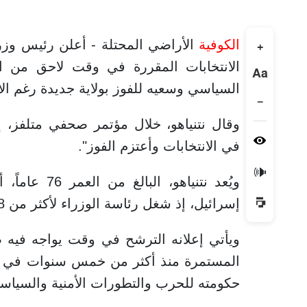
الكوفية
الأراضي المحتلة - أعلن رئيس وزراء
+
الانتخابات المقررة في وقت لاحق من ال
Aa
السياسي وسعيه للفوز بولاية جديدة رغم الا
−
وقال نتنياهو، خلال مؤتمر صحفي متلفز، إن
في الانتخابات وأعتزم الفوز".
🔊
ويُعد نتنياه
إسرائيل، إذ شغل رئاسة الوزراء لأكثر من 18 عاماً عبر ولايات متعاقبة منذ عام 1996.
ويأتي إعلانه الترشح في وقت يواجه فيه ض
المستمرة منذ أكثر من خمس سنوات في قضاي
حكومته للحرب والتطورات الأمنية والسياسية