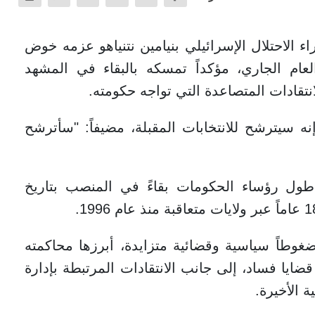
 الاحتلال الإسرائيلي بنيامين نتنياهو عزمه خوض
عام الجاري، مؤكداً تمسكه بالبقاء في المشهد
نتقادات المتصاعدة التي تواجه حكومته.
ه سيترشح للانتخابات المقبلة، مضيفاً: "سأترشح
و، البالغ من العمر 76 عاماً، أطول رؤساء الحكومات بقاءً في المنصب بتاريخ
غوطاً سياسية وقضائية متزايدة، أبرزها محاكمته
ا فساد، إلى جانب الانتقادات المرتبطة بإدارة
 الأخيرة.