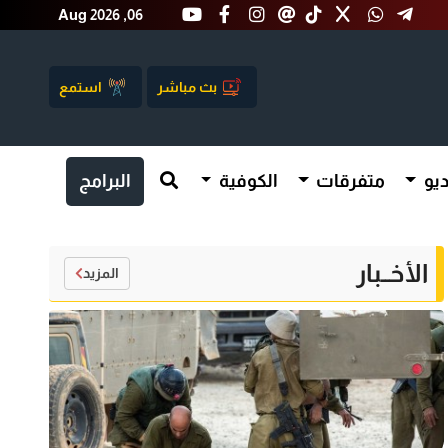
Aug 2026 ,06
بث مباشر
استمع
يو
متفرقات
الكوفية
البرامج
الأخــبار
المزيد