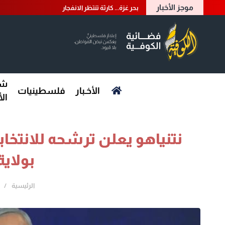
موجز الأخبار
بحر غزة... كارثة تنتظر الانفجار
شؤ
الأخـبار
فلسطينيات
ال
نتنياهو يعلن ترشحه للانتخابا
بولاية
الرئيسية