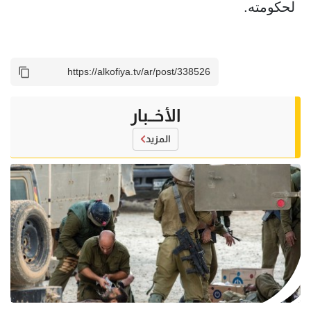
لحكومته.
الأخــبار
المزيد