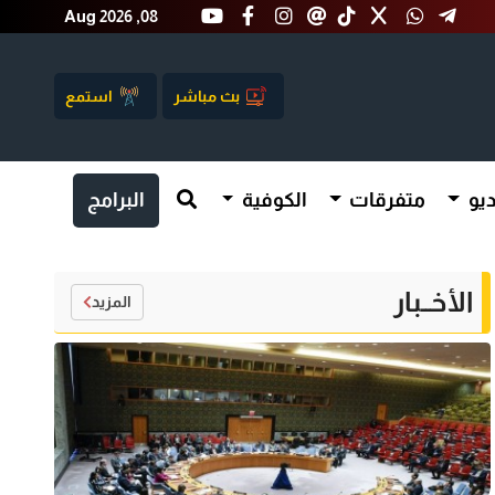
Aug 2026 ,08
بث مباشر
استمع
يو
متفرقات
الكوفية
البرامج
الأخــبار
المزيد