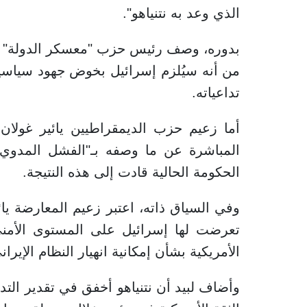
الذي وعد به نتنياهو".
بدوره، وصف رئيس حزب "معسكر الدولة" بين
من أنه سيُلزم إسرائيل بخوض جهود سياسي
تداعياته.
أما زعيم حزب الديمقراطيين يائير غولان، 
المباشرة عن ما وصفه بـ"الفشل المدوي أم
الحكومة الحالية قادت إلى هذه النتيجة.
وفي السياق ذاته، اعتبر زعيم المعارضة يائي
تعرضت لها إسرائيل على المستوى الأمني"، 
الأمريكية بشأن إمكانية انهيار النظام الإي
وأضاف لبيد أن نتنياهو أخفق في تقدير التدا