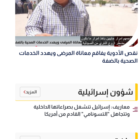
نقص الأدوية يفاقم معاناة المرضى ويهدد الخدمات
الصحية بالضفة
شؤون إسرائيلية
المزيد
معاريف: إسرائيل تنشغل بصراعاتها الداخلية
وتتجاهل "التسونامي" القادم من أمريكا