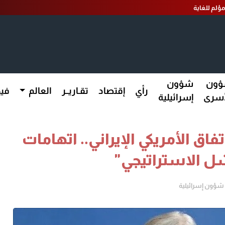
مؤلم للغاية
ون
شؤون
رأي
إقتصاد
تقـاريــر
العالم
فيد
أسرى
إسرائيلية
ق الأمريكي الإيراني.. اتهامات
شل الاستراتيجي"
شؤون إسرائيلية