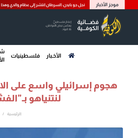
موجز الأخبار
نجل جو بايدن: السرطان انتشر إلى عظام والدي وهذا 
شؤ
الأخـبار
فلسطينيات
ال
هجوم إسرائيلي واسع على الاتفا
لنتنياهو بـ"الف
الرئيسية