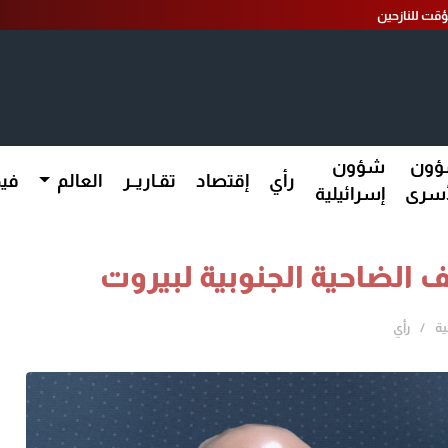
ؤقت للنازحين
ون
شؤون
رأي
إقتصاد
تقـاريــر
العالم
فيد
أسرى
إسرائيلية
 الضاحية الجنوبية لبيروت
ية
رأي