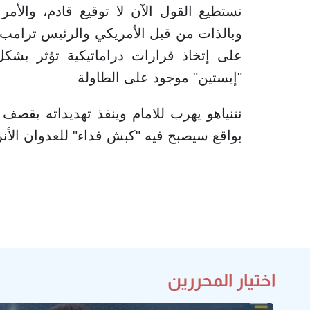
نستطيع القول الآن لا توقيع قادم، والأ
وبالذات من قبل الأمريكي والرئيس ترامب 
على إتخاذ قرارات دراماتيكية تؤثر بش
"إبستين" موجود على الطاولة
نتنياهو يهرب للامام وينفذ تهديداته بقصف 
بواقع سيصبح فيه "كبش فداء" للعدوان الأنر
اختيار المحررين