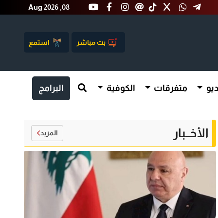
Aug 2026 ,08
بث مباشر
استمع
يو
متفرقات
الكوفية
البرامج
الأخــبار
المزيد