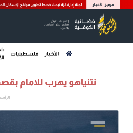
موجز الأخبار
لجنة إدارة غزة تبحث خطط تطوير مواقع الإسكان الم
شؤ
الأخـبار
فلسطينيات
ال
نتنياهو يهرب للامام بقصف
الرئيس