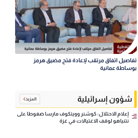
تفاصيل اتفاق مرتقب لإعادة فتح مضيق هرمز
بوساطة عمانية
شؤون إسرائيلية
المزيد
إعلام الاحتلال: كوشنر وويتكوف مارسا ضغوطا على
نتنياهو لوقف الاغتيالات في غزة