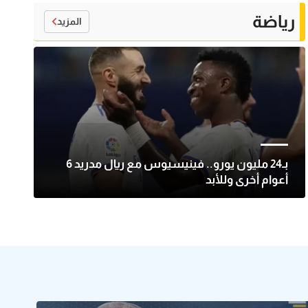
رياضة
المزيد
بـ24 مليون يورو.. فينيسيوس مع ريال مدريد 6
أعوام أخرى وللأبد