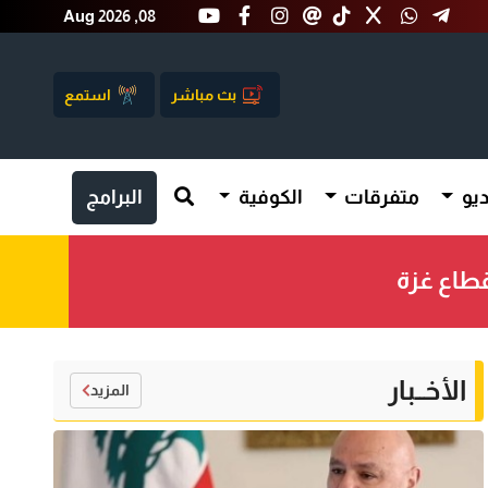
Aug 2026 ,08
بث مباشر
استمع
يو
متفرقات
الكوفية
البرامج
قطاع غزة
الأخــبار
المزيد