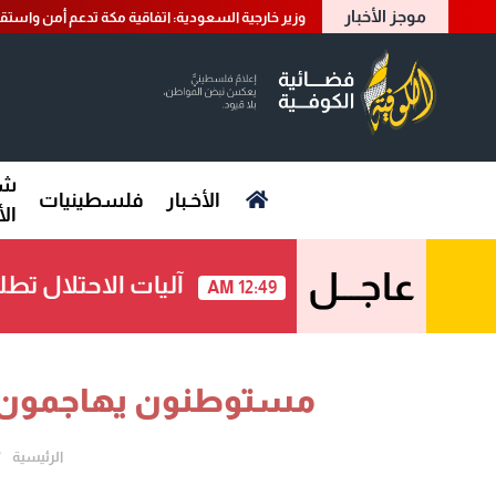
موجز الأخبار
وزير خارجية السعودية: اتفاقية مكة تدعم أمن واستقر
شؤ
الأخـبار
فلسطينيات
ال
عاجـــل
آليات الاحتلال تطل
12:49 AM
مستوطنون يهاجمون عي
الرئيسية