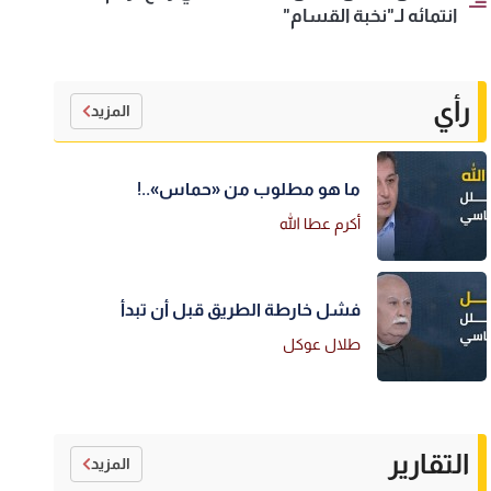
انتمائه لـ"نخبة القسام"
رأي
المزيد
ما هو مطلوب من «حماس»..!
أكرم عطا الله
فشل خارطة الطريق قبل أن تبدأ
طلال عوكل
التقارير
المزيد