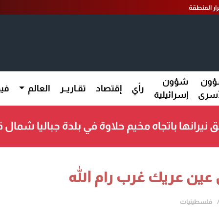
ار المنطقة
ون
شؤون
رأي
إقتصاد
تقـاريــر
العالم
فيد
أسرى
إسرائيلية
ق نيرانها باتجاه مخيم حلاوة في بلدة جباليا شمال 
ن عريك غرب رام الله
فلسطينيات