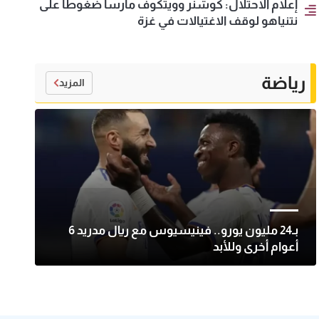
إعلام الاحتلال: كوشنر وويتكوف مارسا ضغوطا على
نتنياهو لوقف الاغتيالات في غزة
رياضة
المزيد
بـ24 مليون يورو.. فينيسيوس مع ريال مدريد 6
أعوام أخرى وللأبد