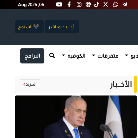
Aug 2026 ,06
بث مباشر
استمع
يو
متفرقات
الكوفية
البرامج
الأخــبار
المزيد