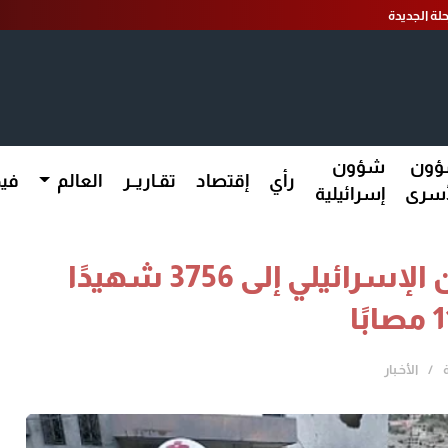
لة الجديدة
ون
شؤون
رأي
إقتصاد
تقـاريــر
العالم
فيد
أسرى
إسرائيلية
لبنان.. ارتفاع حصيلة العدوان الإسرائيلي إلى 3756 شهيدًا
الأخـبار