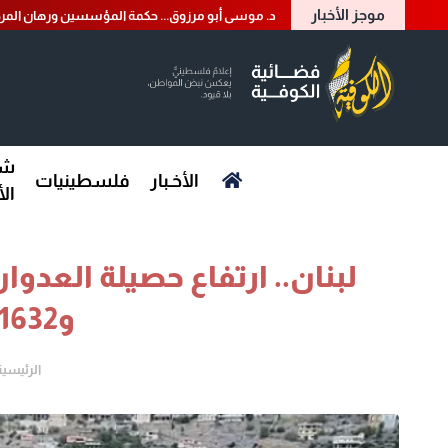
موجز الأخبار
د. موسى أبو مرزوق... حكمة المؤسسين ورهان المرح
شؤ
الأخـبار
فلسطينيات
ال
و11632 مصابًا
الرئيسية