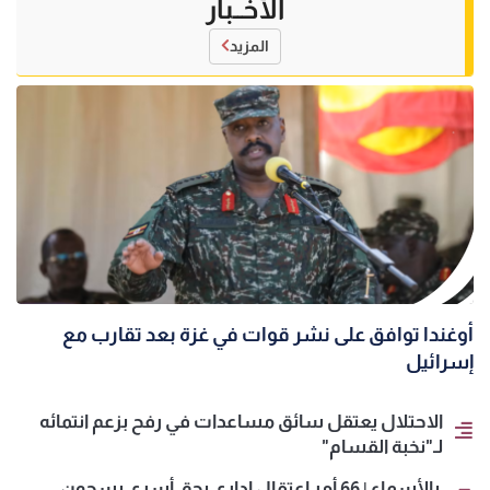
الأخــبار
المزيد
أوغندا توافق على نشر قوات في غزة بعد تقارب مع
إسرائيل
الاحتلال يعتقل سائق مساعدات في رفح بزعم انتمائه
لـ"نخبة القسام"
بالأسماء | 66 أمر اعتقال إداري بحق أسرى بسجون