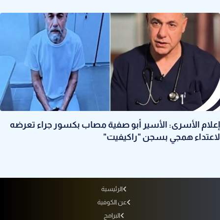
إعلام الأسرى: الأسير أبو صفية مصاب بكسور جراء تعرضه
لاعتداء همجي بسجن "راكيفيت"
الرئيسية
عن الكوفية
البرامج