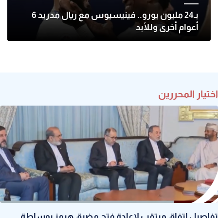
بـ24 مليون يورو.. فينيسيوس مع ريال مدريد 6
أعوام أخرى وللأبد
اختيار المحررين
تفاصيل اتفاق مرتقب لإعادة فتح مضيق هرمز بوساطة