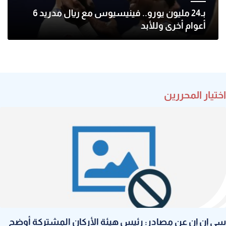
بـ24 مليون يورو.. فينيسيوس مع ريال مدريد 6
أعوام أخرى وللأبد
اختيار المحررين
سي إن إن عن مصادر: رئيس هيئة الأركان المشتركة أوضح