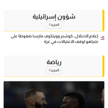
شؤون إسرائيلية
المزيد
إعلام الاحتلال: كوشنر وويتكوف مارسا ضغوطا على
نتنياهو لوقف الاغتيالات في غزة
رياضة
المزيد