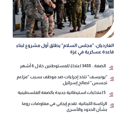
الغارديان: "مجلس السلام" يطلق أول مشروع لبناء
قاعدة عسكرية في غزة
الضفة.. 3488 اعتداءً للمستوطنين خلال 6 أشهر
"يونيسف" تتخذ إجراءات ضد موظف بسبب "مزاعم
تجسس" لصالح إسرائيل
5 اعتداءات استيطانية جديدة بالضفة الفلسطينية
الرئاسة اللبنانية: تقدم إيجابي في مفاوضات روما
بشأن الحدود والأسرى