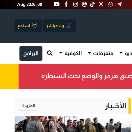
Aug 2026 ,08
بث مباشر
استمع
يو
متفرقات
الكوفية
البرامج
مضيق هرمز والوضع تحت السيطرة
الأخــبار
المزيد