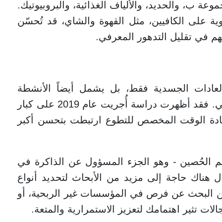
 - وفيتامينات المجموعة ب، والحديد، والألياف الغذائية، والبروبيوتيك.
ية على الكافيين، مثل القهوة والشاي، قد تُحسّن
سهم في تقليل التدهور المعرفي.
العادات الجسدية فقط، بل يشمل أيضاً الأنشطة
الاجتماعية ذات المعنى، مثل العمل التطوعي. فقد أظهرت دراسة أُجريت عام 2019 على كبار
ادة الوقت المخصص للتطوع ارتبطت بتحسن أكبر
 الحُصين - وهو الجزء المسؤول عن الذاكرة في
ل هناك حاجة إلى مزيد من الأبحاث لتحديد أنواع
 يمكن البحث عن فرص في المؤسسات غير الربحية، أو
الات تثير اهتمامك لتعزيز الاستمرارية والمتعة.