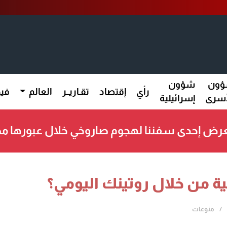
ون
شؤون
رأي
إقتصاد
تقـاريــر
العالم
فيد
أسرى
إسرائيلية
: تعرض إحدى سفننا لهجوم صاروخي خلال عبورها 
ة من خلال روتينك اليومي؟
منوعات