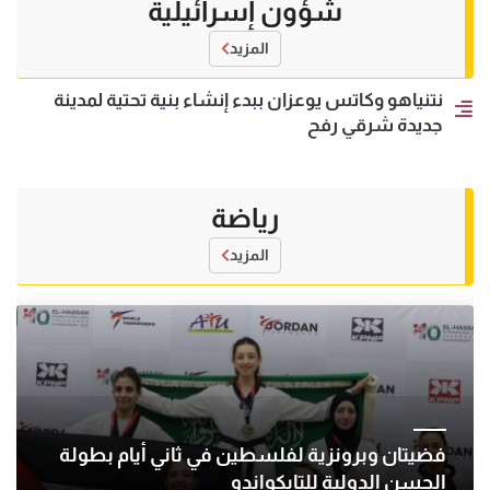
شؤون إسرائيلية
المزيد
نتنياهو وكاتس يوعزان ببدء إنشاء بنية تحتية لمدينة
جديدة شرقي رفح
رياضة
المزيد
فضيتان وبرونزية لفلسطين في ثاني أيام بطولة
الحسن الدولية للتايكواندو