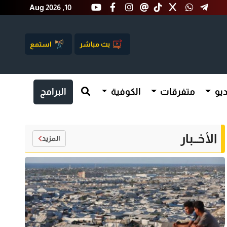
Aug 2026 ,10
بث مباشر
استمع
يو
متفرقات
الكوفية
البرامج
الأخــبار
المزيد