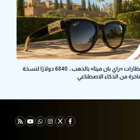
نظارات «راي بان ميتا» بالذهب.. 6840 دولارًا لنسخة
اخرة من الذكاء الاصطناعي