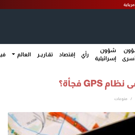
مريكية
ون
شؤون
رأي
إقتصاد
تقـاريــر
العالم
فيد
أسرى
إسرائيلية
 GPS فجأة؟
منوعات