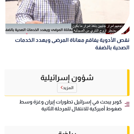
نقص الأدوية يفاقم معاناة المرضى ويهدد الخدمات
الصحية بالضفة
شؤون إسرائيلية
المزيد
كوبر يبحث في إسرائيل تطورات إيران وغزة وسط
ضغوط أميركية للانتقال للمرحلة الثانية
رياضة