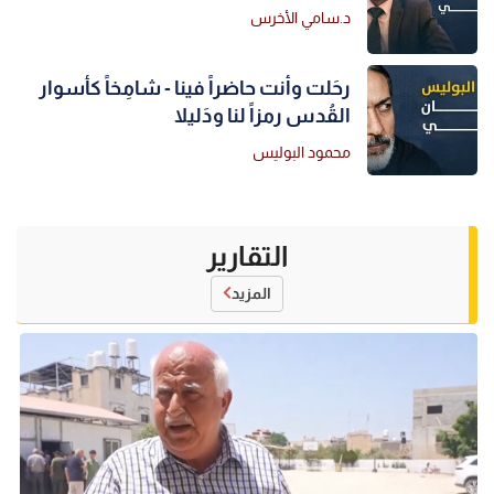
د.سامي الأخرس
رحَلت وأنت حاضراً فينا - شامِخاً كأسوار
القُدس رمزاً لنا ودَليلا
محمود البوليس
التقارير
المزيد