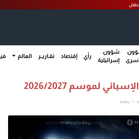
ون
شؤون
رأي
إقتصاد
تقـاريــر
العالم
فيد
أسرى
إسرائيلية
اني لموسم 2026/2027
رياضة