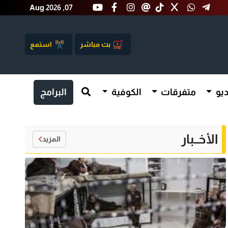
Aug 2026 ,07
بث مباشر
استمع
يو
متفرقات
الكوفية
البرامج
الأخــبار
المزيد