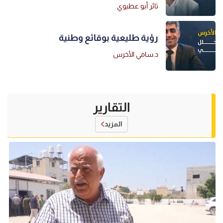
ثائر أبو عطيوي
رؤية طليعية بوقائع وطنية
د.سامي الأخرس
التقارير
المزيد