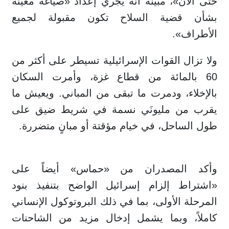
حتى الآن»، مبينةً أنه يجري إعداد «صياغة معينة
بشأن قضية السلاح تكون مقبولة لجميع
الأطراف».
ولا تزال القوات الإسرائيلية تسيطر على أكثر من
60 بالمائة من قطاع غزة، وأمرت السكان
بالإخلاء، ⁠ودمرت ما تبقى من المباني. ويعيش ما
يقرب من مليونَي ‌نسمة في شريط ضيق على
طول الساحل، في خيام ‌مؤقتة أو مبانٍ متضررة.
وأكد المصدران من «حماس» أيضاً على
«اشتراط إلزام إسرائيل الواضح بتنفيذ بنود
المرحلة الأولى، بما في ذلك البروتوكول الإنساني
كاملاً، وبما يشمل إدخال مزيد من الشاحنات