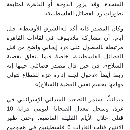
المتحدة، وقد يزور الدوحة أو القاهرة لمتابعة
تطورات رد الفصائل الفلسطينية».
وكان المصدر ذاته أكد لـ«الشرق الأوسط»، قبل
أيام، أن مشاركة ملادينوف في لقاءات القاهرة
مرتبطة بالحصول على «رد إيجابي واضح من قبل
الفصائل الفلسطينية، خاصةً فيما يتعلق بقضية
السلاح». في حين قال مصدر فصائلي حينها إنه
ربط أيضاً «دخول لجنة إدارة غزة للقطاع لتولي
مهامها بحسم نفس القضية (السلاح)».
ميدانياً، استمر التصعيد الميداني الإسرائيلي في
غزة، وسجل معدل الضحايا اليومي قرابة 10
قتلى خلال الأيام القليلة الماضية. وحتى ظهر
الاثنين قتلت الغارات 6 فلسطينيين في هجومين