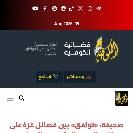
Aug 2026 ,09
بث مباشر
استمع
صحيفة: «توافق» بين فصائل غزة على