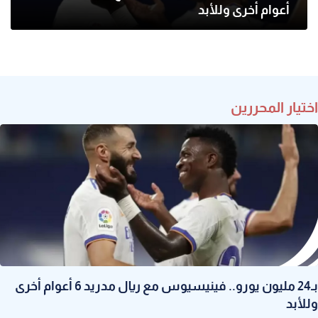
أعوام أخرى وللأبد
اختيار المحررين
بـ24 مليون يورو.. فينيسيوس مع ريال مدريد 6 أعوام أخرى
وللأبد