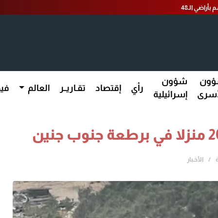
أراضي الـ48
ون
شؤون
رأي
إقتصاد
تقـاريــر
العالم
فيد
أسرى
إسرائيلية
الأخـبار