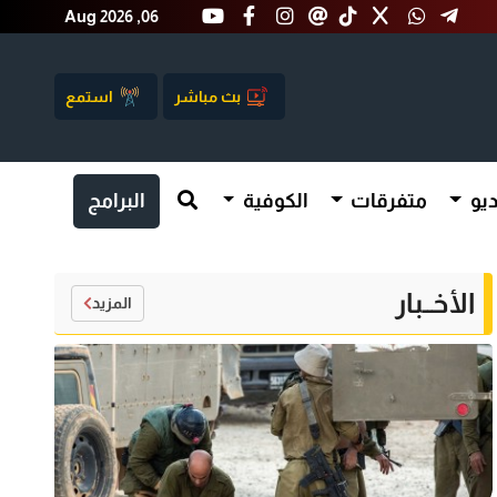
Aug 2026 ,06
بث مباشر
استمع
يو
متفرقات
الكوفية
البرامج
الأخــبار
المزيد