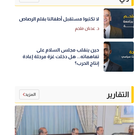
لا تكتبوا مستقبل أطفالنا بقلم الرصاص
د. عدنان ملحم
حين ينقلب مجلس السلام على
تفاهماته... هل دخلت غزة مرحلة إعادة
إنتاج الحرب؟
التقارير
المزيد