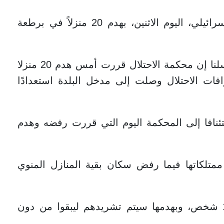
جنين - شرعت قوات الاحتلال الإسرائيلي، اليوم الاثنين، بهدم 20 منزلاً في برطعة
وقال رئيس بلدية برطعة غسان قبها لمراسلنا إن محكمة الاحتلال قررت أمس هدم 20 منزلا
فات الاحتلال وصلت إلى مدخل البلدة استعدادًا
تئنافا إلى المحكمة اليوم التي قررت رفضه وهدم
رى إخلاء 8 منازل من ممتلكاتها فيما رفض سكان بقية المنازل المنوي
وأوضح أن المنازل الـ20 تؤوي قرابة 100 شخص، وبهدمها سيتم تشريدهم ليبقوا من دون