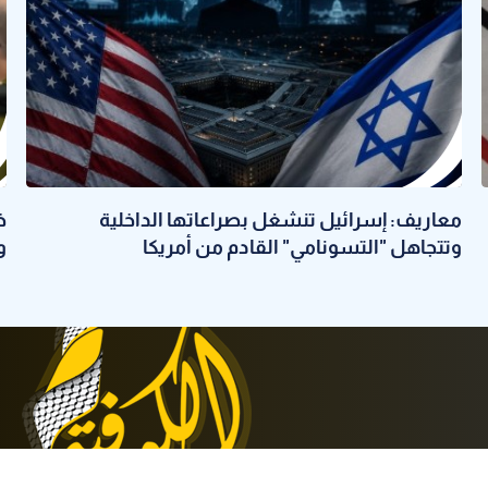
معاريف: إسرائيل تنشغل بصراعاتها الداخلية
خ
وتتجاهل "التسونامي" القادم من أمريكا
و