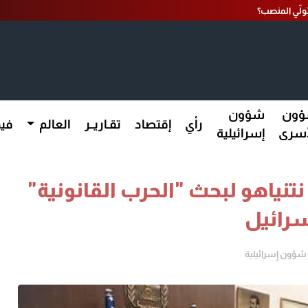
تولّي المنصب؟
ون
شؤون
رأي
إقتصاد
تقـاريــر
العالم
فيد
أسرى
إسرائيلية
نتنياهو لبحث "الحرب القانونية"
رائيل
شؤون إسرائيلية