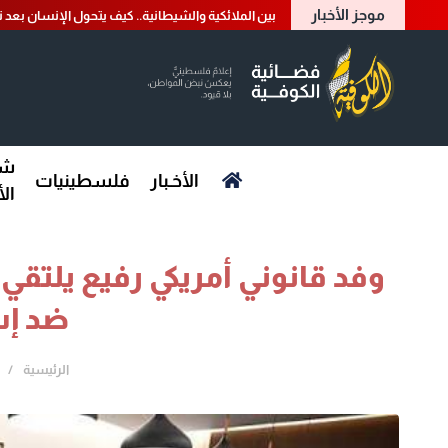
موجز الأخبار
بين الملائكية والشيطانية.. كيف يتحول الإنسان بعد 
شؤ
الأخـبار
فلسطينيات
ال
وفد قانوني أمريكي رفيع يلتقي 
ضد إس
الرئيسية