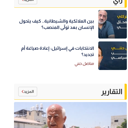
بين الملائكية والشيطانية.. كيف يتحول
الإنسان بعد تولّي المنصب؟
الانتخابات في إسرائيل: إعادة صياغة أم
تجديد؟
مناضل حنني
التقارير
المزيد