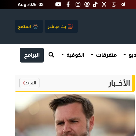
Aug 2026 ,08
بث مباشر
استمع
يو
متفرقات
الكوفية
البرامج
الأخــبار
المزيد