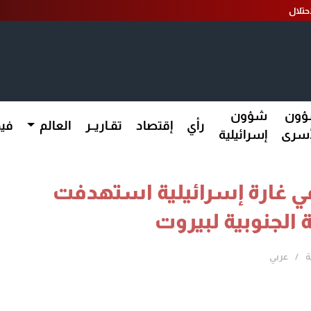
ون
شؤون
رأي
إقتصاد
تقـاريــر
العالم
فيد
أسرى
إسرائيلية
ان و20 جريحاً في غارة إسرائيلية استهدفت
 الجنوبية لبيروت
ة
عربي