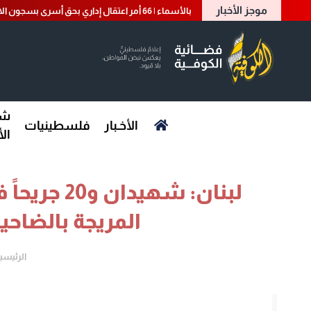
موجز الأخبار
بالأسماء | 66 أمر اعتقال إداري بحق أسرى بسجون الاحتلال
شؤ
الأخـبار
فلسطينيات
ال
لبنان: شهيد
المريجة بالضاحية
الرئيسي