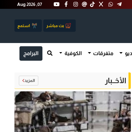
Aug 2026 ,07
بث مباشر
استمع
يو
متفرقات
الكوفية
البرامج
الأخــبار
المزيد