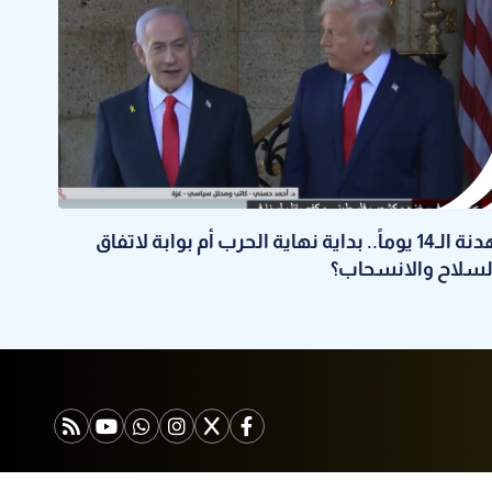
هدنة الـ14 يوماً.. بداية نهاية الحرب أم بوابة لاتفاق
لسلاح والانسحاب؟