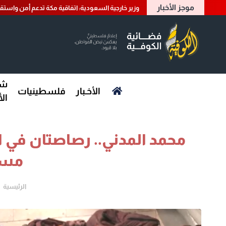
موجز الأخبار
وزير خارجية السعودية: اتفاقية مكة تدعم أمن واستقر
شؤ
الأخـبار
فلسطينيات
ال
محمد المدني.. رصاصتان في ال
مست
الرئيسية