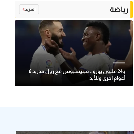
رياضة
المزيد
بـ24 مليون يورو.. فينيسيوس مع ريال مدريد 6
أعوام أخرى وللأبد