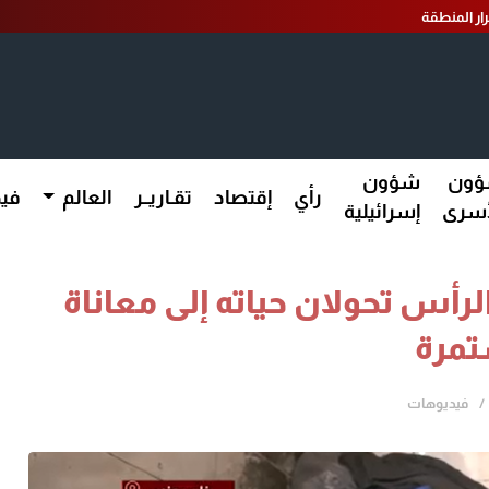
ار المنطقة
ون
شؤون
رأي
إقتصاد
تقـاريــر
العالم
فيد
أسرى
إسرائيلية
رأس تحولان حياته إلى معاناة
مرة
فيديوهات