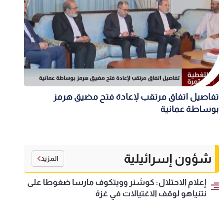
تفاصيل اتفاق مرتقب لإعادة فتح مضيق هرمز
بوساطة عمانية
شؤون إسرائيلية
المزيد
إعلام الاحتلال: كوشنر وويتكوف مارسا ضغوطا على
نتنياهو لوقف الاغتيالات في غزة