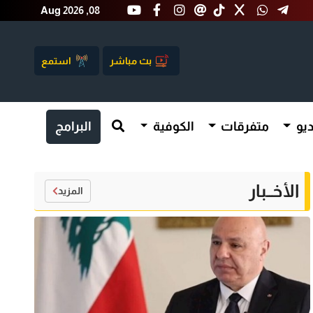
Aug 2026 ,08
بث مباشر
استمع
يو
متفرقات
الكوفية
البرامج
الأخــبار
المزيد