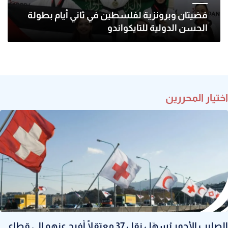
فضيتان وبرونزية لفلسطين في ثاني أيام بطولة
الحسن الدولية للتايكواندو
اختيار المحررين
الصليب الأحمر يُسهّل نقل 37 معتقلًا أُفرج عنهم إلى قطاع