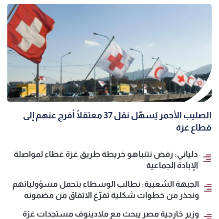
الصليب الأحمر يُسهّل نقل 37 معتقلًا أُفرج عنهم إلى
قطاع غزة
دلياني: رفض نتنياهو خريطة طريق غزة غطاء لمواصلة
الإبادة الجماعية
الجبهة الشعبية: نطالب الوسطاء بتحمل مسؤولياتهم
ونحذر من خطوات شكلية تفرّغ الاتفاق من مضمونه
وزير خارجية مصر يبحث مع ملادينوف مستجدات غزة