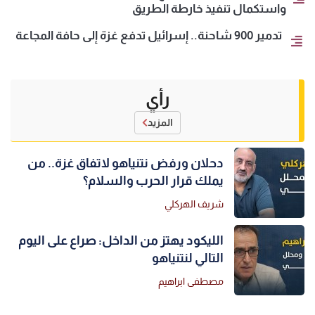
واستكمال تنفيذ خارطة الطريق
تدمير 900 شاحنة.. إسرائيل تدفع غزة إلى حافة المجاعة
رأي
المزيد
دحلان ورفض نتنياهو لاتفاق غزة.. من
يملك قرار الحرب والسلام؟
شريف الهركلي
الليكود يهتز من الداخل: صراع على اليوم
التالي لنتنياهو
مصطفى ابراهيم