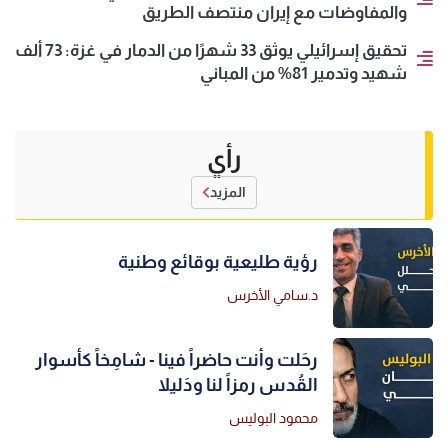
والمفاوضات مع إيران منتصف الطريق
تحقيق إسرائيلي يوثق 33 شهرًا من الدمار في غزة: 73 ألف
شهيد وتدمير 81% من المباني
رأي
المزيد
رؤية طليعية بوقائع وطنية
د.سامي الأخرس
رحَلت وأنت حاضراً فينا - شامِخاً كأسوار
القُدس رمزاً لنا ودَليلا
محمود البوليس