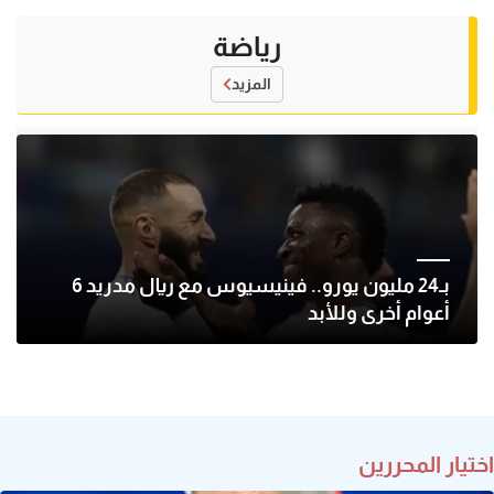
رياضة
المزيد
بـ24 مليون يورو.. فينيسيوس مع ريال مدريد 6
أعوام أخرى وللأبد
اختيار المحررين