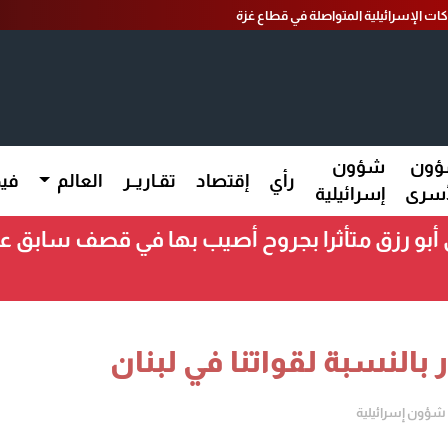
كات الإسرائيلية المتواصلة في قطاع غزة
ون
شؤون
رأي
إقتصاد
تقـاريــر
العالم
فيد
أسرى
إسرائيلية
 رزق متأثرا بجروح أصيب بها في قصف سابق على
ر بالنسبة لقواتنا في لبنان
شؤون إسرائيلية