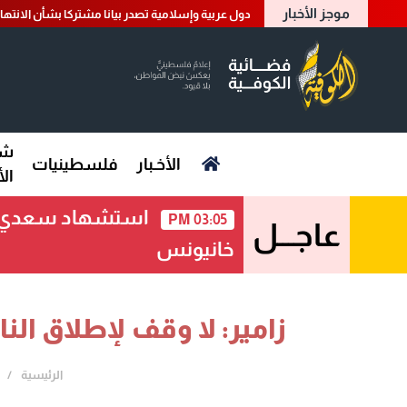
موجز الأخبار
دول عربية وإسلامية تصدر بيانا مشتركا بشأن الانتها
شؤ
الأخـبار
فلسطينيات
ال
استشهاد سعدي أبو
03:05 PM
عاجـــل
خانيونس
زامير: لا وقف لإطلاق النا
الرئيسية