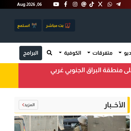
Aug 2026 ,06
بث مباشر
استمع
يو
متفرقات
الكوفية
البرامج
 منطقة البراق الجنوبي غربي
الأخــبار
المزيد