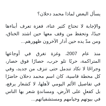
يسأل البعض لماذا محمد دحلان؟
والإجابة لا تحتاج كثير عناء، فغزة تعرف أبناءها
جيدًا، وتحفظ من وقف معها حين اشتد الخناق،
ومن مدّ يده حين أدار الآخرون ظهورهم...
منذ عام 2007، وغزة تغرق في أوجاعها
المتراكمة، حربًا تلو حرب، حصارًا فوق حصار،
وجراحًا لا تكاد تندمل حتى تنزف من جديد، وفي
كل محطة قاسية، كان اسم محمد دحلان حاضرًا
في تفاصيل الألم اليومي لأهلها، لا كشعار يرفع،
بل كفعلٍ على الأرض، ومساندةٍ شعر بها الناس
في بيوتهم وخيامهم ومستشفياتهم...