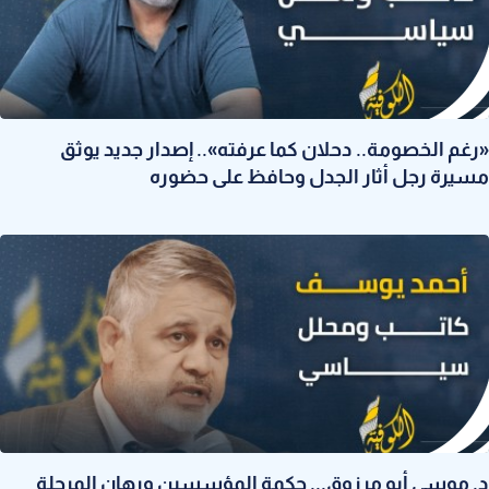
«رغم الخصومة.. دحلان كما عرفته».. إصدار جديد يوثق
مسيرة رجل أثار الجدل وحافظ على حضوره
د. موسى أبو مرزوق... حكمة المؤسسين ورهان المرحلة