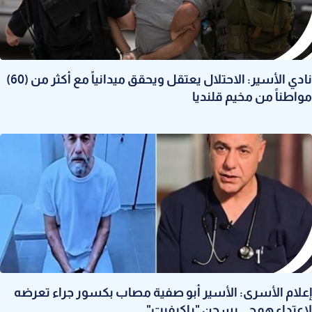
نادي الأسير: الاحتلال يعتقل ويحقق ميدانياً مع أكثر من (60)
مواطناً من مخيم قلنديا
إعلام الأسرى: الأسير أبو صفية مصاب بكسور جراء تعرضه
لاعتداء همجي بسجن "راكيفيت"