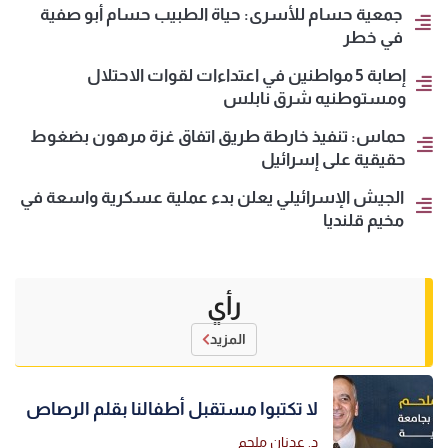
جمعية حسام للأسرى: حياة الطبيب حسام أبو صفية
في خطر
إصابة 5 مواطنين في اعتداءات لقوات الاحتلال
ومستوطنيه شرق نابلس
حماس: تنفيذ خارطة طريق اتفاق غزة مرهون بضغوط
حقيقية على إسرائيل
الجيش الإسرائيلي يعلن بدء عملية عسكرية واسعة في
مخيم قلنديا
رأي
المزيد
لا تكتبوا مستقبل أطفالنا بقلم الرصاص
د. عدنان ملحم