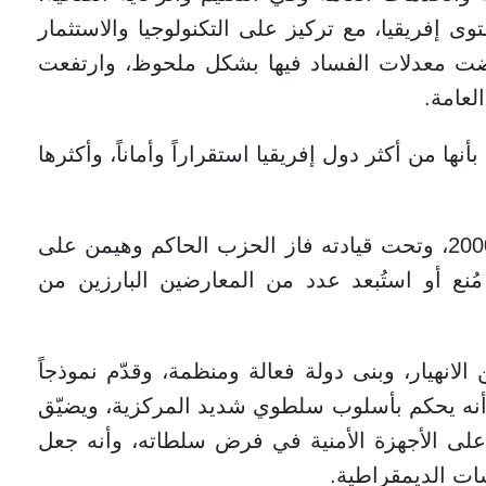
ى إفريقيا، مع تركيز على التكنولوجيا والاستثمار
حفضت معدلات الفساد فيها بشكل ملحوظ، وارتفعت
لعامة.
أنها من أكثر دول إفريقيا استقراراً وأماناً، وأكثرها
الرئيس بول كاغامي يحكم فعلياً منذ عام 2000، وتحت قيادته فاز الحزب الحاكم وهيمن على
ُنع أو استُبعد عدد من المعارضين البارزين من
الانهيار، وبنى دولة فعالة ومنظمة، وقدّم نموذجاً
دوه أنه يحكم بأسلوب سلطوي شديد المركزية، ويضيّق
على الأجهزة الأمنية في فرض سلطاته، وأنه جعل
ات الديمقراطية.