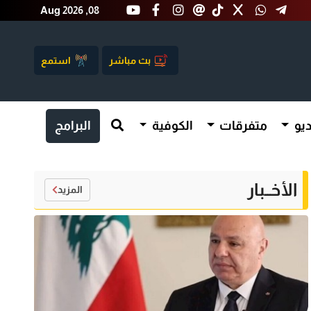
Aug 2026 ,08
بث مباشر
استمع
يو
متفرقات
الكوفية
البرامج
الأخــبار
المزيد