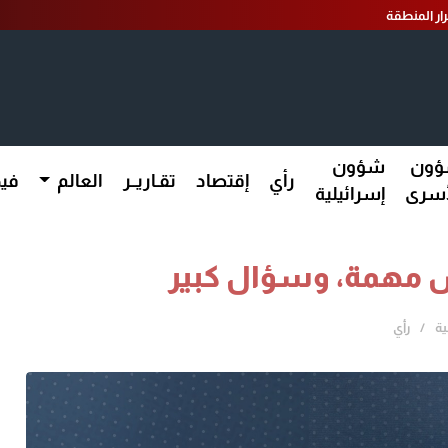
ار المنطقة
ون
شؤون
رأي
إقتصاد
تقـاريــر
العالم
فيد
أسرى
إسرائيلية
س مهمة، وسؤال كبير
ية
رأي