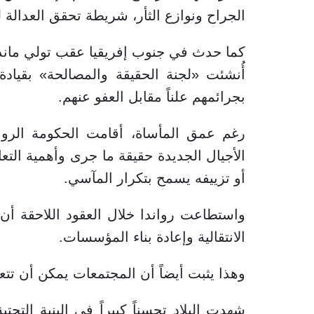
الجراح ونوازع الثأر، شريطة تحقق العدالة ل
كما حدث في جنوب إفريقيا عقب تولي ماندي
أُنشئت «لجنة الحقيقة والمصالحة» بقيادة
بجرائمهم علناً مقابل العفو عنهم.
رغم عمق المأساة، أقامت الحكومة الروان
الأجيال الجديدة حقيقة ما جرى وأهمية الت
أو تزييفه يسمح بتكرار المآسي.
واستطاعت رواندا خلال العقود اللاحقة أن 
الانتقالية وإعادة بناء المؤسسات.
وهذا يثبت أيضاً أن المجتمعات يمكن أن تتعا
شهدت البلاد تحسناً كبيراً في البنية التحت