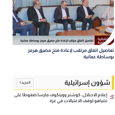
تفاصيل اتفاق مرتقب لإعادة فتح مضيق هرمز
بوساطة عمانية
شؤون إسرائيلية
المزيد
إعلام الاحتلال: كوشنر وويتكوف مارسا ضغوطا على
نتنياهو لوقف الاغتيالات في غزة