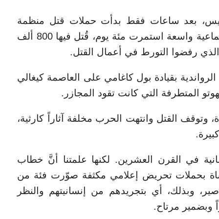
لرئيس، بعد ساعات فقط بدأت حملات قتل منظمة
ضدهم سرعان ما تحولت إلى حملة إبادة جماعية واسعة استمرت مئة يوم، قُتل فيها 800 ألف
الذي رفضوا التورط في أعمال القتل.
 الرواندية بقيادة بول كاغامي على العاصمة كيغالي
هوتو المتطرفة التي كانت تقود المجازر.
وتوقف القتل وانتهت الحرب مخلفة آثاراً كارثية،
كبيرة.
ية في القرن العشرين. لكنها علمتنا أنَّ خطاب
مأساة بحملات تحريض إعلامي مكثفة صوّرت فئة من
صير، وبذلك، أي بتجريدهم من إنسانيتهم والنظر
ً وبضمير مرتاح.