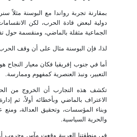
بمقارنة تجربة رواندا مع البوسنة مثلاً س
دولية لبعض قادة الحرب، لكن الانقسامات 
الجماعية مثقلة بالماضي، ومنقسمة حول تف
لذا، فإن البوسنة مثال على أن وقف الحرب 
أما في جنوب إفريقيا فكان معيار النجاح ه
التعبير، ونبذ العنصرية كمفهوم وممارسة.
تكشف هذه التجارب أن الخروج من الحر
الاعتراف بالماضي وبأخطائه أولاً، ثم إدار
وبناء المؤسسات، وتحقيق العدالة، ومنع عو
والحرية السياسية.
في منطقتنا العربية وقعت مآسٍ وحروب أه