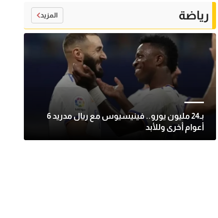
رياضة
المزيد
بـ24 مليون يورو.. فينيسيوس مع ريال مدريد 6
أعوام أخرى وللأبد