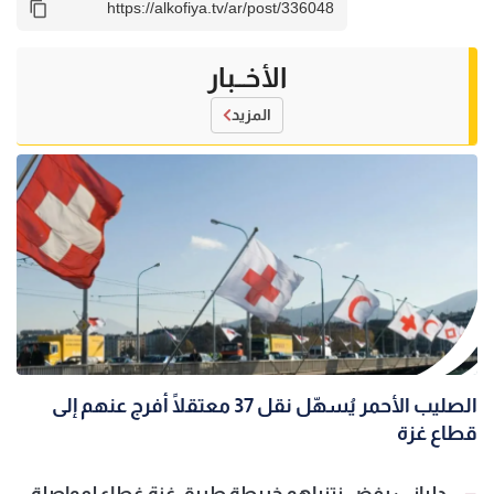
الأخــبار
المزيد
الصليب الأحمر يُسهّل نقل 37 معتقلًا أُفرج عنهم إلى
قطاع غزة
دلياني: رفض نتنياهو خريطة طريق غزة غطاء لمواصلة