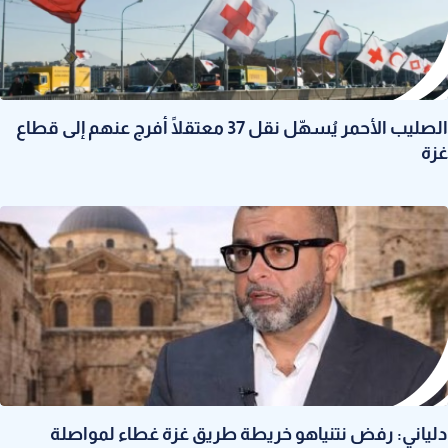
الصليب الأحمر يُسهّل نقل 37 معتقلًا أُفرج عنهم إلى قطاع
غزة
دلياني: رفض نتنياهو خريطة طريق غزة غطاء لمواصلة