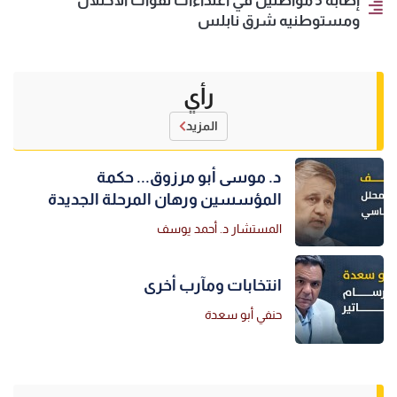
إصابة 5 مواطنين في اعتداءات لقوات الاحتلال
ومستوطنيه شرق نابلس
رأي
المزيد
د. موسى أبو مرزوق... حكمة
المؤسسين ورهان المرحلة الجديدة
المستشار د. أحمد يوسف
انتخابات ومآرب أخرى
حنفي أبو سعدة