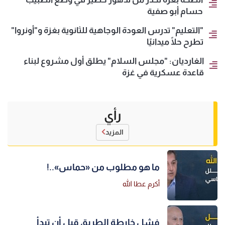
حسام أبو صفية
"التعليم" تدرس العودة الوجاهية للثانوية بغزة و"أونروا"
تطرح حلًا ميدانيًا
الغارديان: "مجلس السلام" يطلق أول مشروع لبناء
قاعدة عسكرية في غزة
رأي
المزيد
ما هو مطلوب من «حماس»..!
أكرم عطا الله
فشل خارطة الطريق قبل أن تبدأ