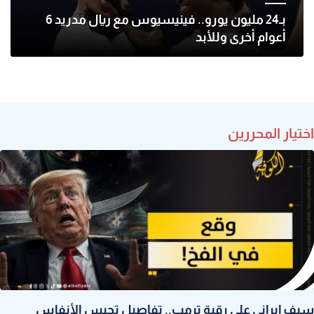
بـ24 مليون يورو.. فينيسيوس مع ريال مدريد 6
أعوام أخرى وللأبد
اختيار المحررين
سيف إيراني على رقبة ترمب.. تفاصيل تحبس الأنفاس