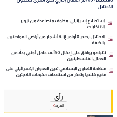
بالأسماء | 66 أمر اعتقال إداري بحق أسرى بسجون
الاحتلال
استطلاع إسرائيلي: مخاوف متصاعدة من تزوير
الانتخابات
الاحتلال يصدر 8 أوامر إزالة أشجار من أراضي المواطنين
بالضفة
نتنياهو يوافق على إدخال 50 ألف عامل أجنبي بدلاً من
العمال الفلسطينيين
منظمة التعاون الإسلامي تدين العدوان الإسرائيلي على
مخيم قلنديا وتحذر من استهداف مخيمات اللاجئين
رأي
المزيد